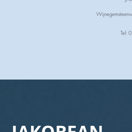
Wijnegemsteen
Tel: