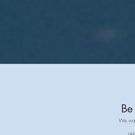
Be
We want
JA